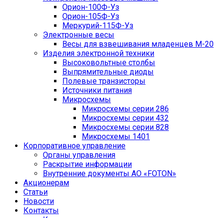
Орион-100Ф-Уз
Орион-105Ф-Уз
Меркурий-115Ф-Уз
Электронные весы
Весы для взвешивания младенцев М-20
Изделия электронной техники
Высоковольтные столбы
Выпрямительные диоды
Полевые транзисторы
Источники питания
Микросхемы
Микросхемы серии 286
Микросхемы серии 432
Микросхемы серии 828
Микросхемы 1401
Корпоративное управление
Органы управления
Раскрытие информации
Внутренние документы АО «FOTON»
Акционерам
Статьи
Новости
Контакты