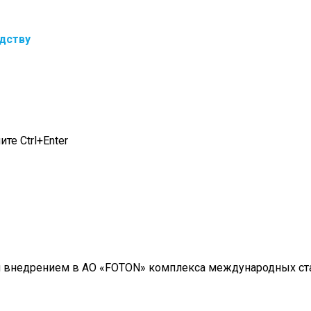
одству
те Ctrl+Enter
 внедрением в АО «FOTON» комплекса международных стан