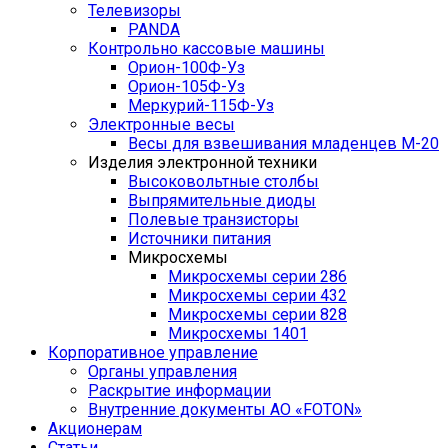
Телевизоры
PANDA
Контрольно кассовые машины
Орион-100Ф-Уз
Орион-105Ф-Уз
Меркурий-115Ф-Уз
Электронные весы
Весы для взвешивания младенцев М-20
Изделия электронной техники
Высоковольтные столбы
Выпрямительные диоды
Полевые транзисторы
Источники питания
Микросхемы
Микросхемы серии 286
Микросхемы серии 432
Микросхемы серии 828
Микросхемы 1401
Корпоративное управление
Органы управления
Раскрытие информации
Внутренние документы АО «FOTON»
Акционерам
Статьи