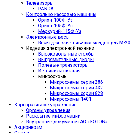
Телевизоры
PANDA
Контрольно кассовые машины
Орион-100Ф-Уз
Орион-105Ф-Уз
Меркурий-115Ф-Уз
Электронные весы
Весы для взвешивания младенцев М-20
Изделия электронной техники
Высоковольтные столбы
Выпрямительные диоды
Полевые транзисторы
Источники питания
Микросхемы
Микросхемы серии 286
Микросхемы серии 432
Микросхемы серии 828
Микросхемы 1401
Корпоративное управление
Органы управления
Раскрытие информации
Внутренние документы АО «FOTON»
Акционерам
Статьи