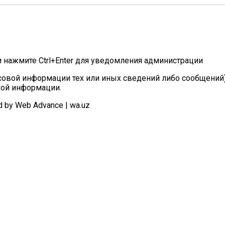
и нажмите Ctrl+Enter для уведомления администрации
овой информации тех или иных сведений либо сообщений)
кой информации.
d by Web Advance | wa.uz