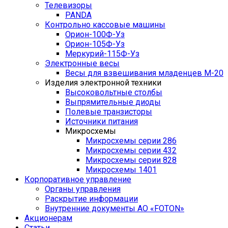
Телевизоры
PANDA
Контрольно кассовые машины
Орион-100Ф-Уз
Орион-105Ф-Уз
Меркурий-115Ф-Уз
Электронные весы
Весы для взвешивания младенцев М-20
Изделия электронной техники
Высоковольтные столбы
Выпрямительные диоды
Полевые транзисторы
Источники питания
Микросхемы
Микросхемы серии 286
Микросхемы серии 432
Микросхемы серии 828
Микросхемы 1401
Корпоративное управление
Органы управления
Раскрытие информации
Внутренние документы АО «FOTON»
Акционерам
Статьи