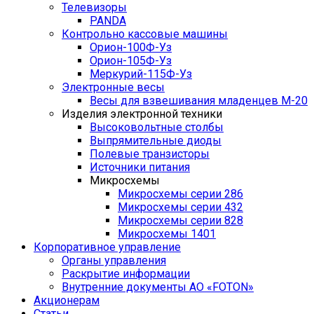
Телевизоры
PANDA
Контрольно кассовые машины
Орион-100Ф-Уз
Орион-105Ф-Уз
Меркурий-115Ф-Уз
Электронные весы
Весы для взвешивания младенцев М-20
Изделия электронной техники
Высоковольтные столбы
Выпрямительные диоды
Полевые транзисторы
Источники питания
Микросхемы
Микросхемы серии 286
Микросхемы серии 432
Микросхемы серии 828
Микросхемы 1401
Корпоративное управление
Органы управления
Раскрытие информации
Внутренние документы АО «FOTON»
Акционерам
Статьи