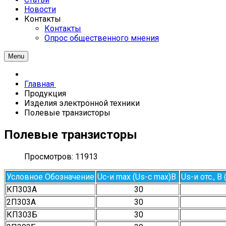
Новости
Контакты
Контакты
Опрос общественного мнения
Menu
Главная
Продукция
Изделия электронной техники
Полевые транзисторы
Полевые транзисторы
Просмотров: 11913
Условное Обозначение
Uc-и max (Us-c max)В
Us-и отс., В
КП303А
30
2П303А
30
КП303Б
30