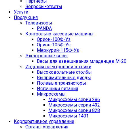
Партнеры
Вопросы-ответы
Услуги
Продукция
Телевизоры
PANDA
Контрольно кассовые машины
Орион-100Ф-Уз
Орион-105Ф-Уз
Меркурий-115Ф-Уз
Электронные весы
Весы для взвешивания младенцев М-20
Изделия электронной техники
Высоковольтные столбы
Выпрямительные диоды
Полевые транзисторы
Источники питания
Микросхемы
Микросхемы серии 286
Микросхемы серии 432
Микросхемы серии 828
Микросхемы 1401
Корпоративное управление
Органы управления