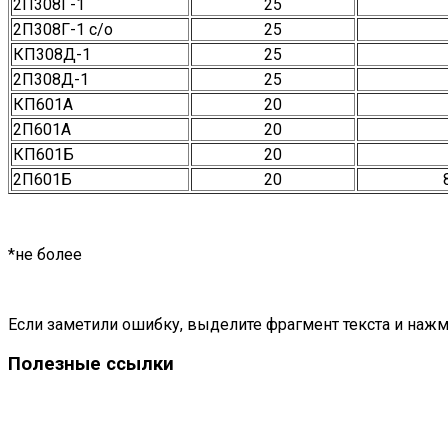
2П308Г-1
25
2П308Г-1 с/о
25
КП308Д-1
25
2П308Д-1
25
КП601А
20
2П601А
20
КП601Б
20
2П601Б
20
*не более
Если заметили ошибку, выделите фрагмент текста и нажми
Полезные ссылки