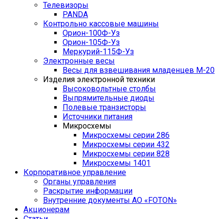
Телевизоры
PANDA
Контрольно кассовые машины
Орион-100Ф-Уз
Орион-105Ф-Уз
Меркурий-115Ф-Уз
Электронные весы
Весы для взвешивания младенцев М-20
Изделия электронной техники
Высоковольтные столбы
Выпрямительные диоды
Полевые транзисторы
Источники питания
Микросхемы
Микросхемы серии 286
Микросхемы серии 432
Микросхемы серии 828
Микросхемы 1401
Корпоративное управление
Органы управления
Раскрытие информации
Внутренние документы АО «FOTON»
Акционерам
Статьи