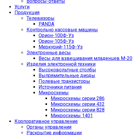
Вопросы-ответы
Услуги
Продукция
Телевизоры
PANDA
Контрольно кассовые машины
Орион-100Ф-Уз
Орион-105Ф-Уз
Меркурий-115Ф-Уз
Электронные весы
Весы для взвешивания младенцев М-20
Изделия электронной техники
Высоковольтные столбы
Выпрямительные диоды
Полевые транзисторы
Источники питания
Микросхемы
Микросхемы серии 286
Микросхемы серии 432
Микросхемы серии 828
Микросхемы 1401
Корпоративное управление
Органы управления
Раскрытие информации