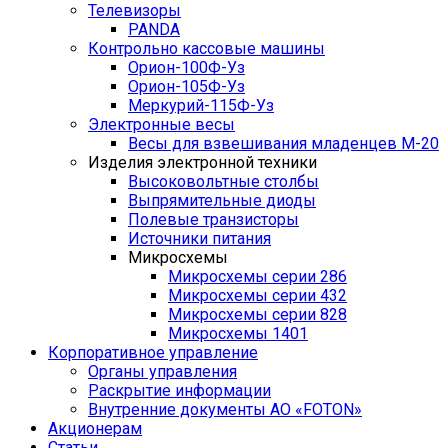
Телевизоры
PANDA
Контрольно кассовые машины
Орион-100Ф-Уз
Орион-105Ф-Уз
Меркурий-115Ф-Уз
Электронные весы
Весы для взвешивания младенцев М-20
Изделия электронной техники
Высоковольтные столбы
Выпрямительные диоды
Полевые транзисторы
Источники питания
Микросхемы
Микросхемы серии 286
Микросхемы серии 432
Микросхемы серии 828
Микросхемы 1401
Корпоративное управление
Органы управления
Раскрытие информации
Внутренние документы АО «FOTON»
Акционерам
Статьи