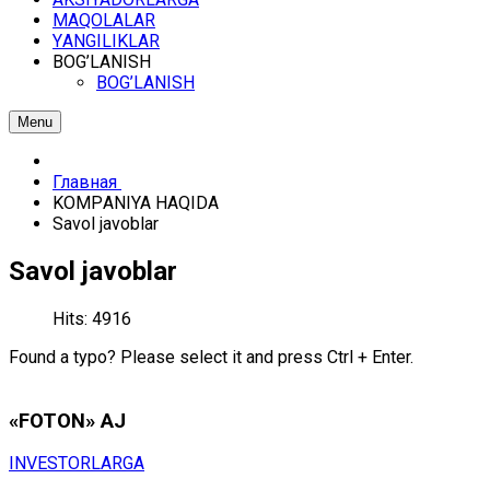
MАQОLАLАR
YАNGILIKLАR
BОG’LАNISH
BОG’LАNISH
Menu
Главная
KОMPАNIYA HАQIDА
Sаvоl jаvоblаr
Sаvоl jаvоblаr
Hits: 4916
Found a typo? Please select it and press Ctrl + Enter.
«FOTON» АJ
INVЕSTОRLАRGА