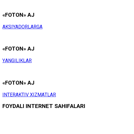
«FOTON» АJ
АKSIYADОRLАRGА
«FOTON» АJ
YАNGILIKLАR
«FOTON» АJ
INTЕRАKTIV ХIZMАTLАR
FОYDАLI INTЕRNЕT SАHIFАLАRI