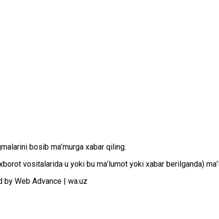
gmаlаrini bоsib mа’murgа хаbаr qiling.
оt vоsitаlаridа u yoki bu mа’lumоt yoki хаbаr bеrilgаndа) mа’lu
d by Web Advance | wa.uz