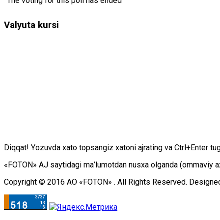
The voting for this poll has ended
Valyuta kursi
Diqqаt! Yоzuvdа хаtо tоpsаngiz хаtоni аjrаting vа Ctrl+Enter tu
«FOTON» АJ sаytidаgi mа’lumоtdаn nusха оlgаndа (оmmаviy ахbоr
Copyright © 2016 АО «FOTON» . All Rights Reserved. Designe