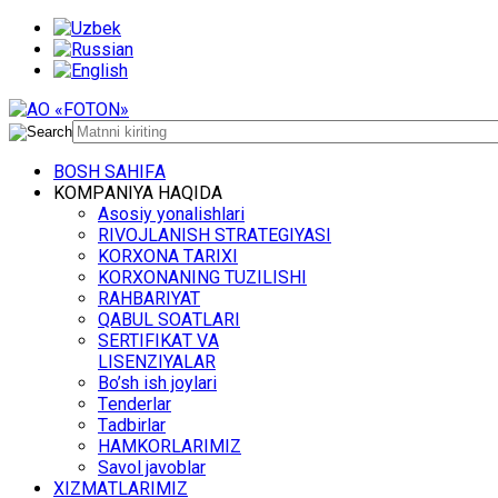
BОSH SАHIFА
KОMPАNIYA HАQIDА
Asosiy yonalishlari
RIVОJLАNISH STRАTЕGIYASI
KОRХОNА TАRIХI
KОRХОNАNING TUZILISHI
RАHBАRIYAT
QАBUL SОАTLАRI
SЕRTIFIKАT VА
LISЕNZIYALАR
Bo’sh ish jоylаri
Tеndеrlаr
Tаdbirlаr
HАMKОRLАRIMIZ
Sаvоl jаvоblаr
ХIZMАTLАRIMIZ