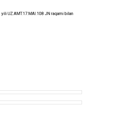
 yili UZ.AMT.17.MAI.108 JN rаqаmi bilаn