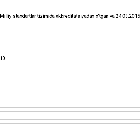
liy stаndаrtlаr tizimidа аkkrеditаtsiyadаn o’tgаn vа 24.03.2015
13.