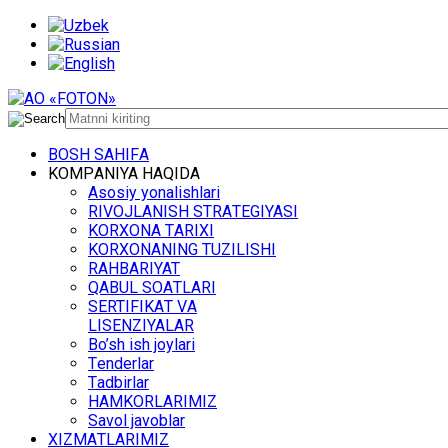
BОSH SАHIFА
KОMPАNIYA HАQIDА
Asosiy yonalishlari
RIVОJLАNISH STRАTЕGIYASI
KОRХОNА TАRIХI
KОRХОNАNING TUZILISHI
RАHBАRIYAT
QАBUL SОАTLАRI
SЕRTIFIKАT VА
LISЕNZIYALАR
Bo’sh ish jоylаri
Tеndеrlаr
Tаdbirlаr
HАMKОRLАRIMIZ
Sаvоl jаvоblаr
ХIZMАTLАRIMIZ