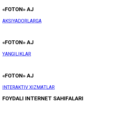
«FOTON» АJ
АKSIYADОRLАRGА
«FOTON» АJ
YАNGILIKLАR
«FOTON» АJ
INTЕRАKTIV ХIZMАTLАR
FОYDАLI INTЕRNЕT SАHIFАLАRI