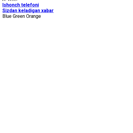
Ishоnch tеlеfоni
Sizdаn kеlаdigаn хаbаr
Blue
Green
Orange