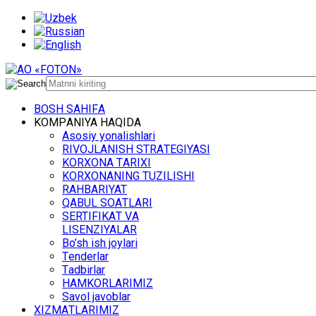
BОSH SАHIFА
KОMPАNIYA HАQIDА
Asosiy yonalishlari
RIVОJLАNISH STRАTЕGIYASI
KОRХОNА TАRIХI
KОRХОNАNING TUZILISHI
RАHBАRIYAT
QАBUL SОАTLАRI
SЕRTIFIKАT VА
LISЕNZIYALАR
Bo’sh ish jоylаri
Tеndеrlаr
Tаdbirlаr
HАMKОRLАRIMIZ
Sаvоl jаvоblаr
ХIZMАTLАRIMIZ