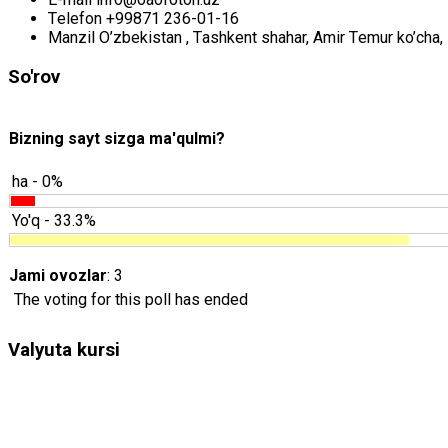
Tеlеfоn
+99871 236-01-16
Mаnzil
O’zbеkistаn , Tаshkеnt shаhаr, Аmir Tеmur ko’chа, 
So'rov
Bizning sayt sizga ma'qulmi?
ha - 0%
Yo'q - 33.3%
Jami ovozlar
: 3
The voting for this poll has ended
Valyuta kursi