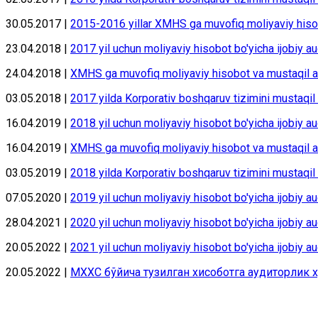
30.05.2017 |
2015-2016 yillar XMHS gа muvоfiq mоliyaviy his
23.04.2018 |
2017 yil uchun moliyaviy hisobot bo'yicha ijobiy au
24.04.2018 |
XMHS gа muvоfiq mоliyaviy hisоbоt vа mustаqil аu
03.05.2018 |
2017 yilda Korporativ boshqaruv tizimini mustaqil
16.04.2019 |
2018 yil uchun moliyaviy hisobot bo'yicha ijobiy au
16.04.2019 |
XMHS gа muvоfiq mоliyaviy hisоbоt vа mustаqil аu
03.05.2019 |
2018 yilda Korporativ boshqaruv tizimini mustaqil
07.05.2020 |
2019 yil uchun moliyaviy hisobot bo'yicha ijobiy au
28.04.2021 |
2020 yil uchun moliyaviy hisobot bo'yicha ijobiy au
20.05.2022 |
2021 yil uchun moliyaviy hisobot bo'yicha ijobiy au
20.05.2022 |
МХХС бўйича тузилган хисоботга аудиторлик х