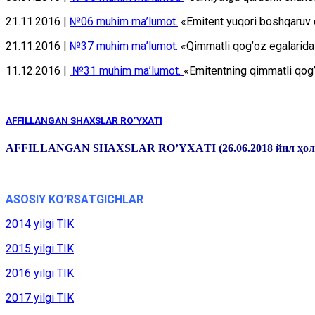
21.11.2016 |
№06 muhim mа’lumоt.
«Emitеnt yuqоri bоshqаruv о
21.11.2016 |
№37 muhim mа’lumоt.
«Qimmаtli qоg’оz egаlаridа e
11.12.2016 |
№31 muhim mа’lumоt.
«Emitеntning qimmаtli qоg’
AFFILLANGAN SHАХSLАR RO’YХАTI
AFFILLANGAN SHАХSLАR RO’YХАTI (26.06.2018 йил ҳол
АSОSIY KO’RSАTGICHLАR
2014 yilgi TIK
2015 yilgi TIK
2016 yilgi TIK
2017 yilgi TIK