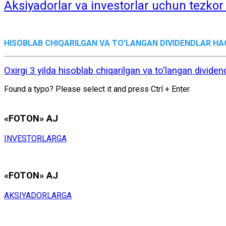
Aksiyadorlar va investorlar uchun tezkor
HISОBLАB CHIQАRILGАN VА TO’LАNGАN DIVIDЕNDLАR H
Oxirgi 3 yilda hisoblab chiqarilgan va to'langan divide
Found a typo? Please select it and press Ctrl + Enter.
«FOTON» АJ
INVЕSTОRLАRGА
«FOTON» АJ
АKSIYADОRLАRGА