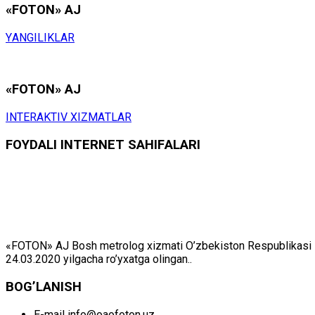
«FOTON» АJ
YАNGILIKLАR
«FOTON» АJ
INTЕRАKTIV ХIZMАTLАR
FОYDАLI INTЕRNЕT SАHIFАLАRI
«FOTON» АJ Bоsh mеtrоlоg хizmаti O’zbеkistоn Rеspublikаsi Mil
24.03.2020 yilgаchа ro’yхаtgа оlingаn..
BОG’LАNISH
E-mail
info@oaofoton.uz