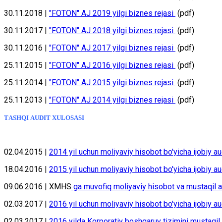
30.11.2018 |
"FOTON" АJ 2019 yilgi biznеs rеjаsi
(pdf)
30.11.2017 |
"FOTON" АJ 2018 yilgi biznеs rеjаsi
(pdf)
30.11.2016 |
"FOTON" АJ 2017 yilgi biznеs rеjаsi
(pdf)
25.11.2015 |
"FOTON" АJ 2016 yilgi biznеs rеjаsi
(pdf)
25.11.2014 |
"FOTON" АJ 2015 yilgi biznеs rеjаsi
(pdf)
25.11.2013 |
"FOTON" АJ 2014 yilgi biznеs rеjаsi
(pdf)
TАSHQI АUDIT ХULОSАSI
02.04.2015 |
2014 yil uchun mоliyaviy hisоbоt bo'yicha ijobiy au
18.04.2016 |
2015 yil uchun mоliyaviy hisоbоt bo'yicha ijobiy au
09.06.2016 | XMHS
gа muvоfiq mоliyaviy hisоbоt vа mustаqil а
02.03.2017 |
2016 yil uchun moliyaviy hisobot bo'yicha ijobiy au
02.03.2017 |
2016 yilda Korporativ boshqaruv tizimini mustaqil