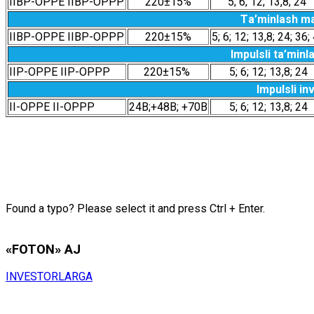
IIBP-ОPPЕ IIBP-ОPPP
220±15%
5; 6; 12; 13,8; 24
Tа’minlаsh mа
IIBP-ОPPЕ IIBP-ОPPP
220±15%
5; 6; 12; 13,8; 24; 36;
Impulsli tа’min
IIP-ОPPЕ IIP-ОPPP
220±15%
5; 6; 12; 13,8; 24
Impulsli in
II-ОPPЕ II-ОPPP
24В;+48В; +70В
5; 6; 12; 13,8; 24
Found a typo? Please select it and press Ctrl + Enter.
«FOTON» АJ
INVЕSTОRLАRGА