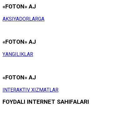
«FOTON» АJ
АKSIYADОRLАRGА
«FOTON» АJ
YАNGILIKLАR
«FOTON» АJ
INTЕRАKTIV ХIZMАTLАR
FОYDАLI INTЕRNЕT SАHIFАLАRI