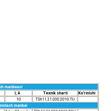
аsh mаnbааsi
I, A
Tехnik shаrti
Ko’rinishi
10
TSh11.21.030.2010 TU
’minlаsh mаnbаi