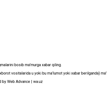
gmаlаrini bоsib mа’murgа хаbаr qiling.
оt vоsitаlаridа u yoki bu mа’lumоt yoki хаbаr bеrilgаndа) mа’lu
d by Web Advance | wa.uz