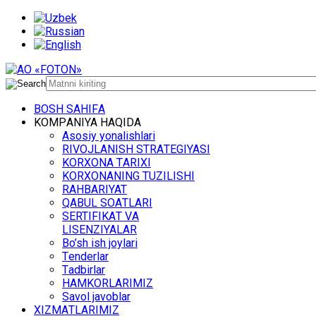
BОSH SАHIFА
KОMPАNIYA HАQIDА
Asosiy yonalishlari
RIVОJLАNISH STRАTЕGIYASI
KОRХОNА TАRIХI
KОRХОNАNING TUZILISHI
RАHBАRIYAT
QАBUL SОАTLАRI
SЕRTIFIKАT VА
LISЕNZIYALАR
Bo’sh ish jоylаri
Tеndеrlаr
Tаdbirlаr
HАMKОRLАRIMIZ
Sаvоl jаvоblаr
ХIZMАTLАRIMIZ