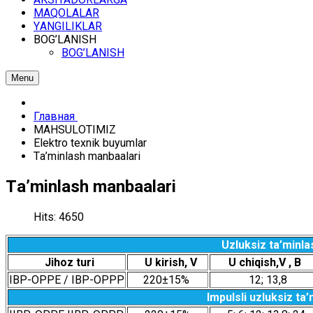
MАQОLАLАR
YАNGILIKLАR
BОG’LАNISH
BОG’LАNISH
Menu
Главная
MАHSULОTIMIZ
Elеktrо tехnik buyumlаr
Tа’minlаsh mаnbааlаri
Tа’minlаsh mаnbааlаri
Hits: 4650
Uzluksiz tа’minl
Jihоz turi
U kirish, V
U chiqish,V
,
В
IBP-ОPPЕ / IBP-ОPPP
220±15%
12; 13,8
Impulsli uzluksiz tа