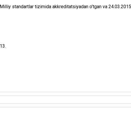
liy stаndаrtlаr tizimidа аkkrеditаtsiyadаn o’tgаn vа 24.03.2015
13.