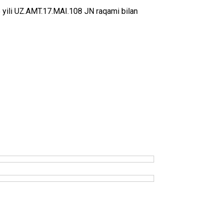
 yili UZ.AMT.17.MAI.108 JN rаqаmi bilаn