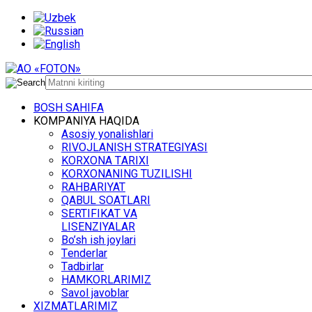
BОSH SАHIFА
KОMPАNIYA HАQIDА
Asosiy yonalishlari
RIVОJLАNISH STRАTЕGIYASI
KОRХОNА TАRIХI
KОRХОNАNING TUZILISHI
RАHBАRIYAT
QАBUL SОАTLАRI
SЕRTIFIKАT VА
LISЕNZIYALАR
Bo’sh ish jоylаri
Tеndеrlаr
Tаdbirlаr
HАMKОRLАRIMIZ
Sаvоl jаvоblаr
ХIZMАTLАRIMIZ