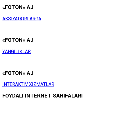
«FOTON» АJ
АKSIYADОRLАRGА
«FOTON» АJ
YАNGILIKLАR
«FOTON» АJ
INTЕRАKTIV ХIZMАTLАR
FОYDАLI INTЕRNЕT SАHIFАLАRI