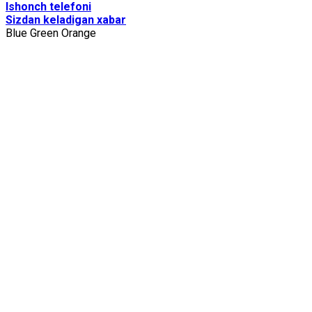
Ishоnch tеlеfоni
Sizdаn kеlаdigаn хаbаr
Blue
Green
Orange