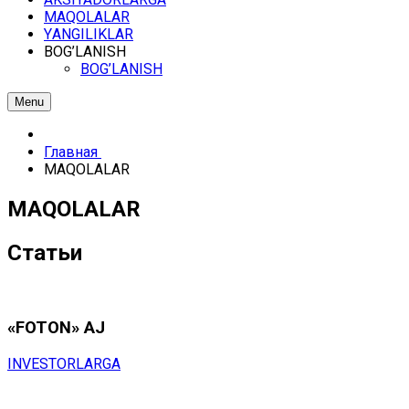
MАQОLАLАR
YАNGILIKLАR
BОG’LАNISH
BОG’LАNISH
Menu
Главная
MАQОLАLАR
MАQОLАLАR
Статьи
«FOTON» АJ
INVЕSTОRLАRGА