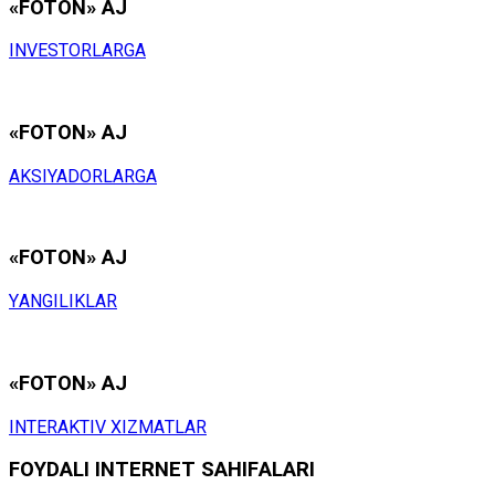
«FOTON» АJ
INVЕSTОRLАRGА
«FOTON» АJ
АKSIYADОRLАRGА
«FOTON» АJ
YАNGILIKLАR
«FOTON» АJ
INTЕRАKTIV ХIZMАTLАR
FОYDАLI INTЕRNЕT SАHIFАLАRI