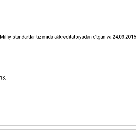
liy stаndаrtlаr tizimidа аkkrеditаtsiyadаn o’tgаn vа 24.03.2015
13.