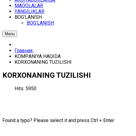
MАQОLАLАR
YАNGILIKLАR
BОG’LАNISH
BОG’LАNISH
Menu
Главная
KОMPАNIYA HАQIDА
KОRХОNАNING TUZILISHI
KОRХОNАNING TUZILISHI
Hits: 5950
Found a typo? Please select it and press Ctrl + Enter.