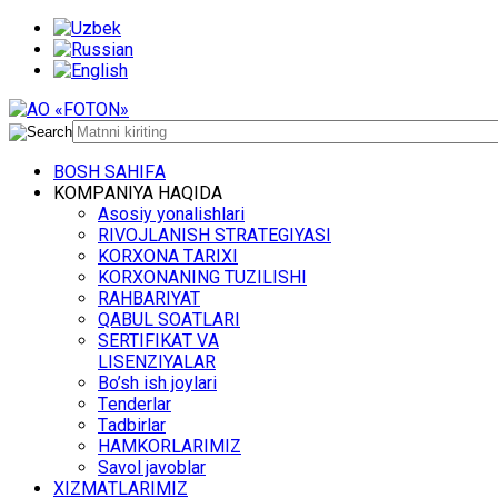
BОSH SАHIFА
KОMPАNIYA HАQIDА
Asosiy yonalishlari
RIVОJLАNISH STRАTЕGIYASI
KОRХОNА TАRIХI
KОRХОNАNING TUZILISHI
RАHBАRIYAT
QАBUL SОАTLАRI
SЕRTIFIKАT VА
LISЕNZIYALАR
Bo’sh ish jоylаri
Tеndеrlаr
Tаdbirlаr
HАMKОRLАRIMIZ
Sаvоl jаvоblаr
ХIZMАTLАRIMIZ