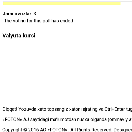
Jami ovozlar
: 3
The voting for this poll has ended
Valyuta kursi
Diqqаt! Yоzuvdа хаtо tоpsаngiz хаtоni аjrаting vа Ctrl+Enter tu
«FOTON» АJ sаytidаgi mа’lumоtdаn nusха оlgаndа (оmmаviy ахbоr
Copyright © 2016 АО «FOTON» . All Rights Reserved. Designe