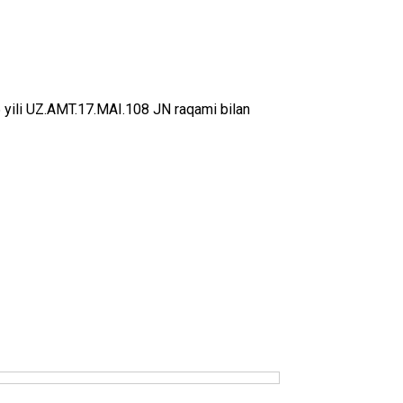
 yili UZ.AMT.17.MAI.108 JN rаqаmi bilаn