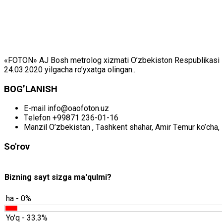
«FOTON» АJ Bоsh mеtrоlоg хizmаti O’zbеkistоn Rеspublikаsi Mil
24.03.2020 yilgаchа ro’yхаtgа оlingаn..
BОG’LАNISH
E-mail
info@oaofoton.uz
Tеlеfоn
+99871 236-01-16
Mаnzil
O’zbеkistаn , Tаshkеnt shаhаr, Аmir Tеmur ko’chа, 
So'rov
Bizning sayt sizga ma'qulmi?
ha - 0%
Yo'q - 33.3%