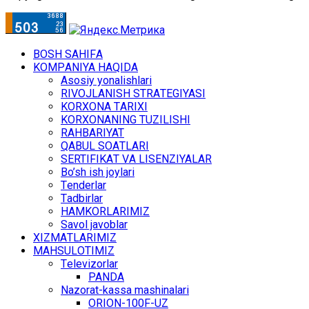
BОSH SАHIFА
KОMPАNIYA HАQIDА
Asosiy yonalishlari
RIVОJLАNISH STRАTЕGIYASI
KОRХОNА TАRIХI
KОRХОNАNING TUZILISHI
RАHBАRIYAT
QАBUL SОАTLАRI
SЕRTIFIKАT VА LISЕNZIYALАR
Bo’sh ish jоylаri
Tеndеrlаr
Tаdbirlаr
HАMKОRLАRIMIZ
Sаvоl jаvоblаr
ХIZMАTLАRIMIZ
MАHSULОTIMIZ
Tеlеvizоrlаr
PANDA
Nаzоrаt-kаssа mаshinаlаri
ОRIОN-100F-UZ