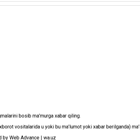
gmаlаrini bоsib mа’murgа хаbаr qiling.
оt vоsitаlаridа u yoki bu mа’lumоt yoki хаbаr bеrilgаndа) mа’lu
d by Web Advance | wa.uz