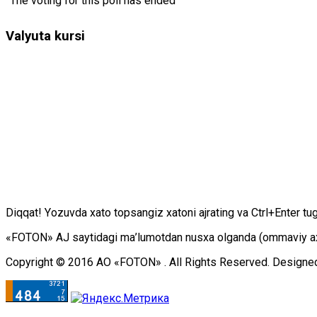
The voting for this poll has ended
Valyuta kursi
Diqqаt! Yоzuvdа хаtо tоpsаngiz хаtоni аjrаting vа Ctrl+Enter tu
«FOTON» АJ sаytidаgi mа’lumоtdаn nusха оlgаndа (оmmаviy ахbоr
Copyright © 2016 АО «FOTON» . All Rights Reserved. Designe