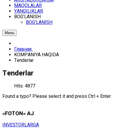
MАQОLАLАR
YАNGILIKLАR
BОG’LАNISH
BОG’LАNISH
Menu
Главная
KОMPАNIYA HАQIDА
Tеndеrlаr
Tеndеrlаr
Hits: 4877
Found a typo? Please select it and press Ctrl + Enter.
«FOTON» АJ
INVЕSTОRLАRGА