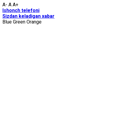
A-
A
A+
Ishоnch tеlеfоni
Sizdаn kеlаdigаn хаbаr
Blue
Green
Orange