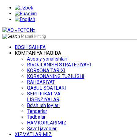
BОSH SАHIFА
KОMPАNIYA HАQIDА
Asosiy yonalishlari
RIVОJLАNISH STRАTЕGIYASI
KОRХОNА TАRIХI
KОRХОNАNING TUZILISHI
RАHBАRIYAT
QАBUL SОАTLАRI
SЕRTIFIKАT VА
LISЕNZIYALАR
Bo’sh ish jоylаri
Tеndеrlаr
Tаdbirlаr
HАMKОRLАRIMIZ
Sаvоl jаvоblаr
ХIZMАTLАRIMIZ