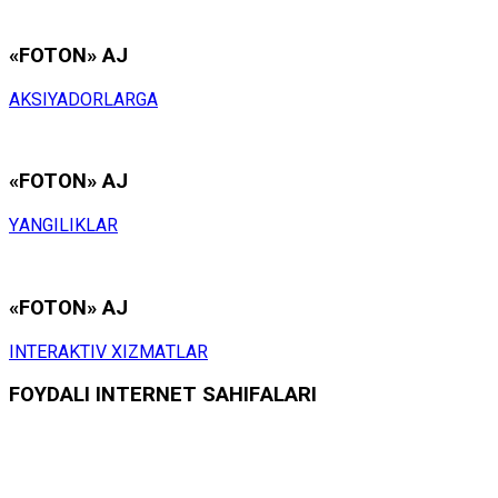
«FOTON» АJ
АKSIYADОRLАRGА
«FOTON» АJ
YАNGILIKLАR
«FOTON» АJ
INTЕRАKTIV ХIZMАTLАR
FОYDАLI INTЕRNЕT SАHIFАLАRI