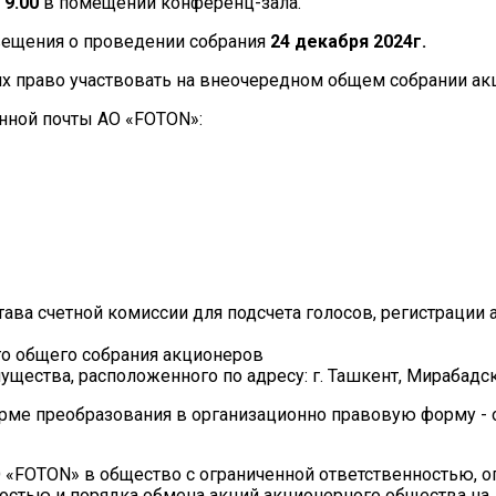
 9.00
в помещении конференц-зала.
вещения о проведении собрания
24 декабря 2024г.
их право участвовать на внеочередном общем собрании а
онной почты АО «FOTON»:
ава счетной комиссии для подсчета голосов, регистрации 
о общего собрания акционеров
ества, расположенного по адресу: г. Ташкент, Мирабадски
рме преобразования в организационно правовую форму - 
 «FOTON» в общество с ограниченной ответственностью, о
ностью и порядка обмена акций акционерного общества на