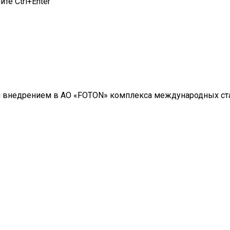
те Ctrl+Enter
 внедрением в АО «FOTON» комплекса международных стан