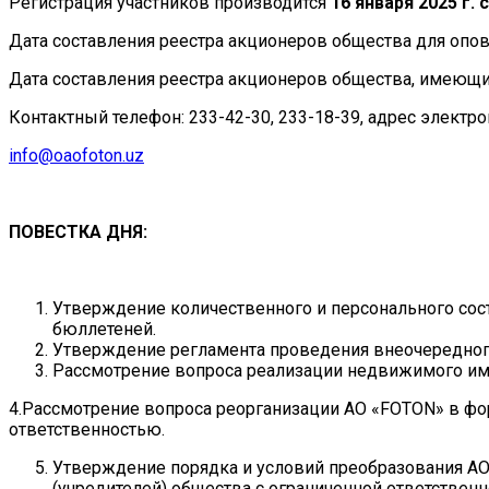
Регистрация участников производится
16 января
2025 г. с
Дата составления реестра акционеров общества для опо
Дата составления реестра акционеров общества, имеющ
Контактный телефон: 233-42-30, 233-18-39, адрес электр
info@oaofoton.uz
ПОВЕСТКА ДНЯ:
Утверждение количественного и персонального сост
бюллетеней.
Утверждение регламента проведения внеочередног
Рассмотрение вопроса реализации недвижимого имущ
4.Рассмотрение вопроса реорганизации АО «FOTON» в фо
ответственностью.
Утверждение порядка и условий преобразования АО
(учредителей) общества с ограниченной ответствен