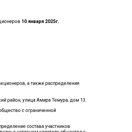
кционеров
1
0 января 2025г.
акционеров, а также распределения
й район, улица Амира Темура, дом 13.
общество с ограниченной
пределение состава участников
 долю в уставном капитале общества с