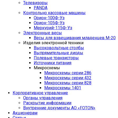
Телевизоры
PANDA
Контрольно кассовые машины
Орион-100Ф-Уз
Орион-105Ф-Уз
Меркурий-115Ф-Уз
Электронные весы
Весы для взвешивания младенцев М-20
Изделия электронной техники
Высоковольтные столбы
Выпрямительные диоды
Полевые транзисторы
Источники питания
Микросхемы
Микросхемы серии 286
Микросхемы серии 432
Микросхемы серии 828
Микросхемы 1401
Корпоративное управление
Органы управления
Раскрытие информации
Внутренние документы АО «FOTON»
Акционерам
Статьи