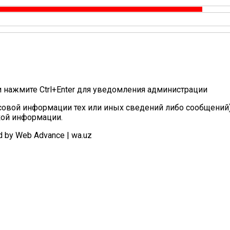
и нажмите Ctrl+Enter для уведомления администрации
овой информации тех или иных сведений либо сообщений)
кой информации.
d by Web Advance | wa.uz