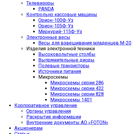
Телевизоры
PANDA
Контрольно кассовые машины
Орион-100Ф-Уз
Орион-105Ф-Уз
Меркурий-115Ф-Уз
Электронные весы
Весы для взвешивания младенцев М-20
Изделия электронной техники
Высоковольтные столбы
Выпрямительные диоды
Полевые транзисторы
Источники питания
Микросхемы
Микросхемы серии 286
Микросхемы серии 432
Микросхемы серии 828
Микросхемы 1401
Корпоративное управление
Органы управления
Раскрытие информации
Внутренние документы АО «FOTON»
Акционерам
Статьи